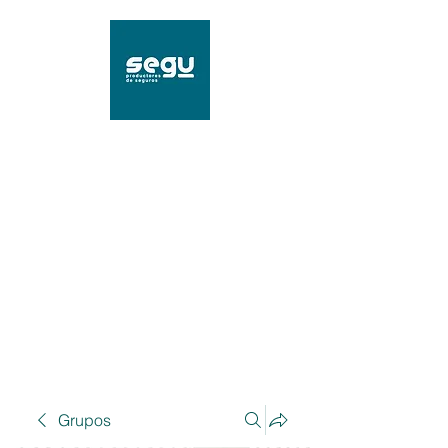
SEGU Productores de
Seguros
Mat. 96239 SSN
Grupos