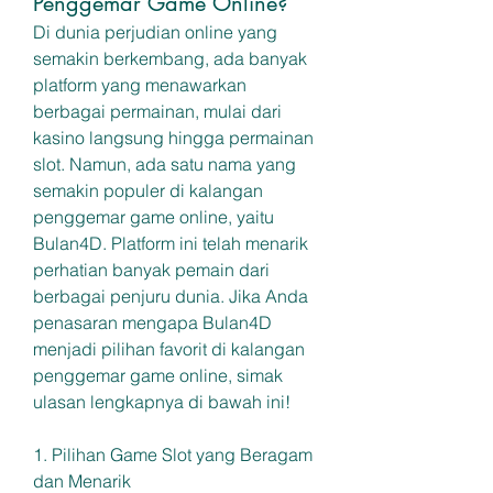
Penggemar Game Online?
Di dunia perjudian online yang 
semakin berkembang, ada banyak 
platform yang menawarkan 
berbagai permainan, mulai dari 
kasino langsung hingga permainan 
slot. Namun, ada satu nama yang 
semakin populer di kalangan 
penggemar game online, yaitu 
Bulan4D. Platform ini telah menarik 
perhatian banyak pemain dari 
berbagai penjuru dunia. Jika Anda 
penasaran mengapa Bulan4D 
menjadi pilihan favorit di kalangan 
penggemar game online, simak 
ulasan lengkapnya di bawah ini!
1. Pilihan Game Slot yang Beragam 
dan Menarik