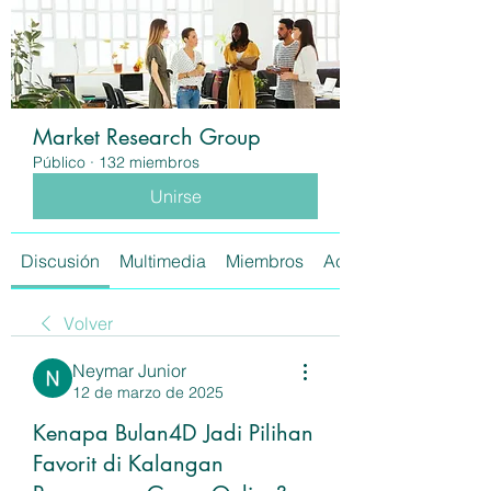
Market Research Group
Público
·
132 miembros
Unirse
Discusión
Multimedia
Miembros
Acerca de
Volver
Neymar Junior
12 de marzo de 2025
Kenapa Bulan4D Jadi Pilihan
Favorit di Kalangan