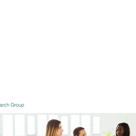
 Productores de Seguros
Inicio
Seg
6239 SSN
arch Group