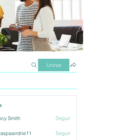
Unirse
s
cy Smith
Seguir
aspaairdrie11
Seguir
airdrie11