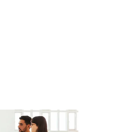
uros de Vida
Coberturas
Más