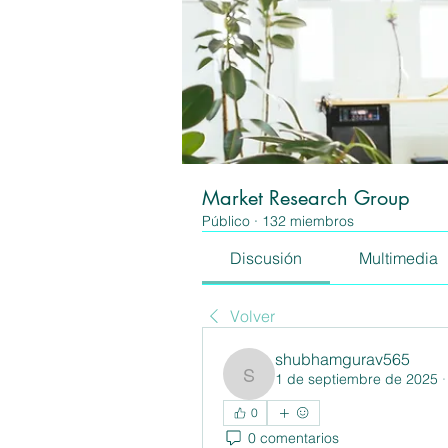
Market Research Group
Público
·
132 miembros
Discusión
Multimedia
Volver
shubhamgurav565
1 de septiembre de 2025
shubhamgurav565
0
0 comentarios