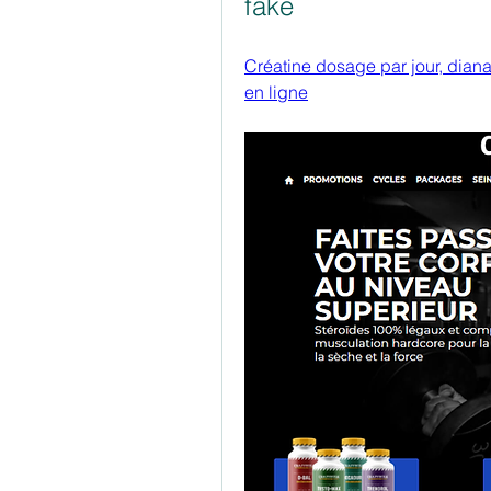
fake
Créatine dosage par jour, dianab
en ligne