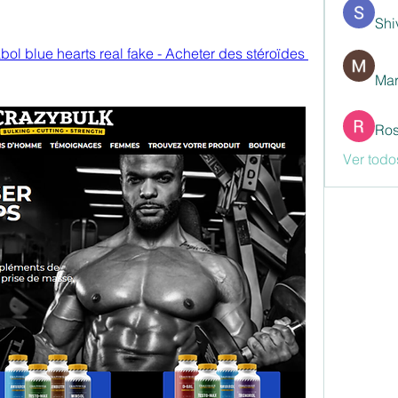
Shi
ol blue hearts real fake - Acheter des stéroïdes 
Mar
Ros
Ver todo