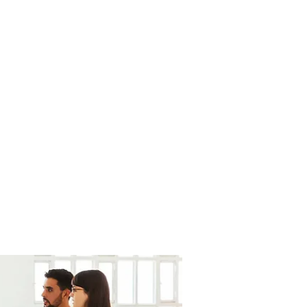
uros de Vida
Coberturas
Más