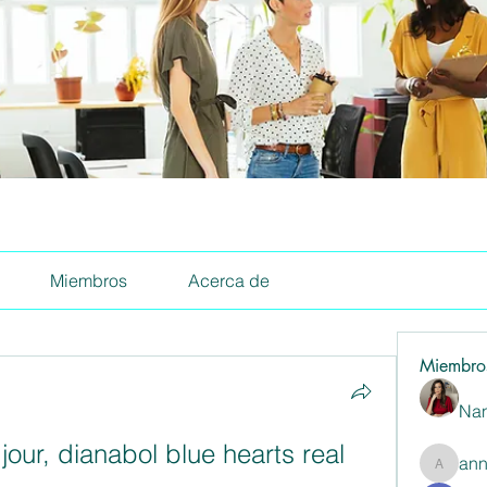
Miembros
Acerca de
Miembro
Nan
our, dianabol blue hearts real 
ann
annaspa