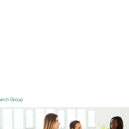
 Productores de Seguros
Inicio
Seg
6239 SSN
arch Group