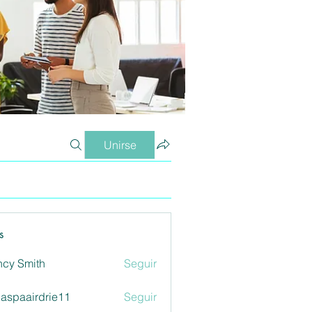
Unirse
s
cy Smith
Seguir
aspaairdrie11
Seguir
airdrie11