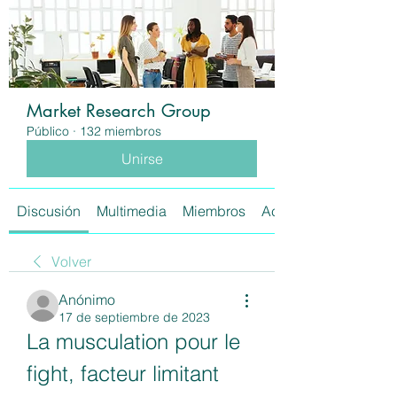
Market Research Group
Público
·
132 miembros
Unirse
Discusión
Multimedia
Miembros
Acerca de
Volver
Anónimo
17 de septiembre de 2023
La musculation pour le 
fight, facteur limitant 