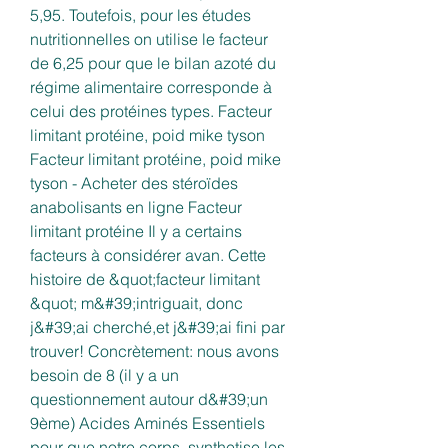
5,95. Toutefois, pour les études 
nutritionnelles on utilise le facteur 
de 6,25 pour que le bilan azoté du 
régime alimentaire corresponde à 
celui des protéines types. Facteur 
limitant protéine, poid mike tyson 
Facteur limitant protéine, poid mike 
tyson - Acheter des stéroïdes 
anabolisants en ligne Facteur 
limitant protéine Il y a certains 
facteurs à considérer avan. Cette 
histoire de &quot;facteur limitant 
&quot; m&#39;intriguait, donc 
j&#39;ai cherché,et j&#39;ai fini par 
trouver! Concrètement: nous avons 
besoin de 8 (il y a un 
questionnement autour d&#39;un 
9ème) Acides Aminés Essentiels 
pour que notre corps, synthetise les 