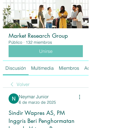
Market Research Group
Público
·
132 miembros
Unirse
Discusión
Multimedia
Miembros
Acerca de
Volver
Neymar Junior
6 de marzo de 2025
Sindir Wapres AS, PM
Inggris Beri Penghormatan