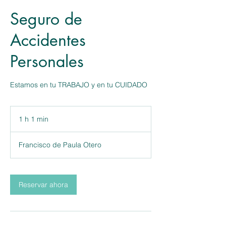
Seguro de
Accidentes
Personales
1 h 1 min
1
1
Francisco de Paula Otero
m
i
n
Reservar ahora