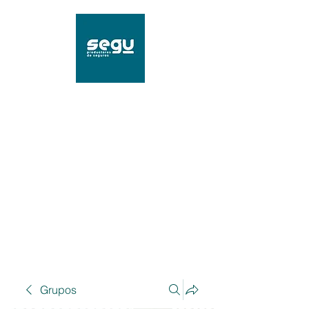
SEGU Productores de
Seguros
Mat. 96239 SSN
Grupos