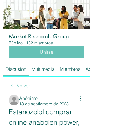
Market Research Group
Público
·
132 miembros
Unirse
Discusión
Multimedia
Miembros
Acerca de
Volver
Anónimo
18 de septiembre de 2023
Estanozolol comprar 
online anabolen power, 