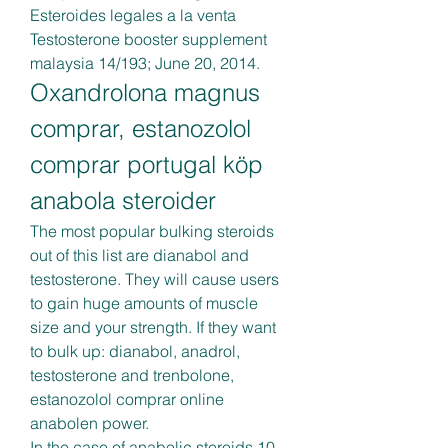
Esteroides legales a la venta 
Testosterone booster supplement 
malaysia 14/193; June 20, 2014. 
Oxandrolona magnus 
comprar, estanozolol 
comprar portugal köp 
anabola steroider
The most popular bulking steroids 
out of this list are dianabol and 
testosterone. They will cause users 
to gain huge amounts of muscle 
size and your strength. If they want 
to bulk up: dianabol, anadrol, 
testosterone and trenbolone, 
estanozolol comprar online 
anabolen power.
In the case of anabolic steroids 10 , 