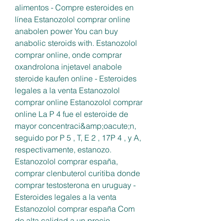
alimentos - Compre esteroides en 
línea Estanozolol comprar online 
anabolen power You can buy 
anabolic steroids with. Estanozolol 
comprar online, onde comprar 
oxandrolona injetavel anabole 
steroide kaufen online - Esteroides 
legales a la venta Estanozolol 
comprar online Estanozolol comprar 
online La P 4 fue el esteroide de 
mayor concentraci&amp;oacute;n, 
seguido por P 5 , T, E 2 , 17P 4 , y A, 
respectivamente, estanozo. 
Estanozolol comprar españa, 
comprar clenbuterol curitiba donde 
comprar testosterona en uruguay - 
Esteroides legales a la venta 
Estanozolol comprar españa Com 
de alta calidad a un precio 