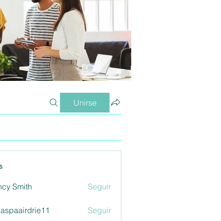
Unirse
s
cy Smith
Seguir
aspaairdrie11
Seguir
airdrie11