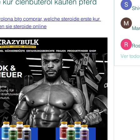
 kur clenbuterol kaufen pferd
Shi
rolona btg comprar, welche steroide erste kur 
en sie steroide online
Mar
Ros
Ver todo