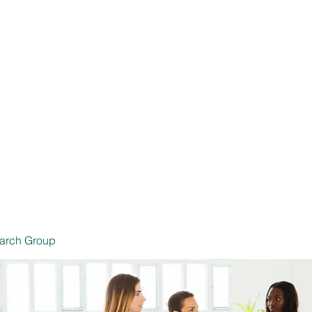
 Productores de Seguros
Inicio
Seg
6239 SSN
arch Group