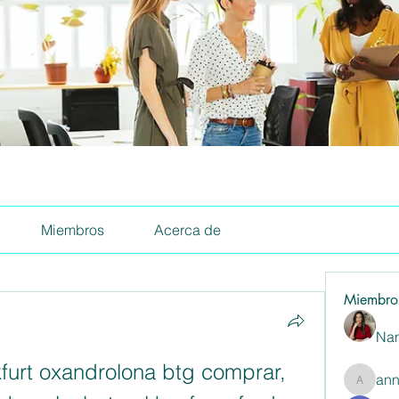
Miembros
Acerca de
Miembro
Nan
furt oxandrolona btg comprar, 
ann
annaspa