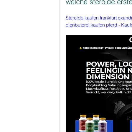
welche steroide erste
Steroide kaufen frankfurt oxand
clenbuterol kaufen pferd - Kauf