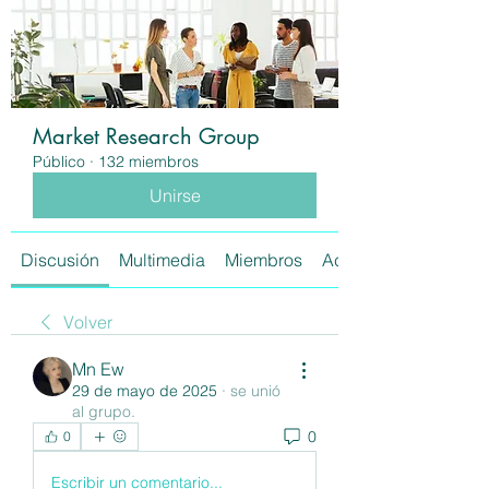
Market Research Group
Público
·
132 miembros
Unirse
Discusión
Multimedia
Miembros
Acerca de
Volver
Mn Ew
29 de mayo de 2025
·
se unió
al grupo.
0
0
Escribir un comentario...