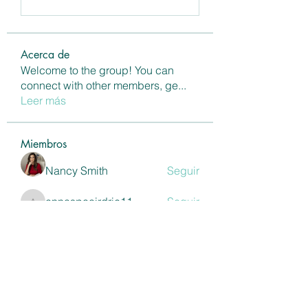
Acerca de
Welcome to the group! You can
connect with other members, ge
...
Leer más
Miembros
Nancy Smith
Seguir
annaspaairdrie11
Seguir
annaspaairdrie11
Shivani Patil
Seguir
Maria Eka Rahayu
Seguir
Ross Jackson
Seguir