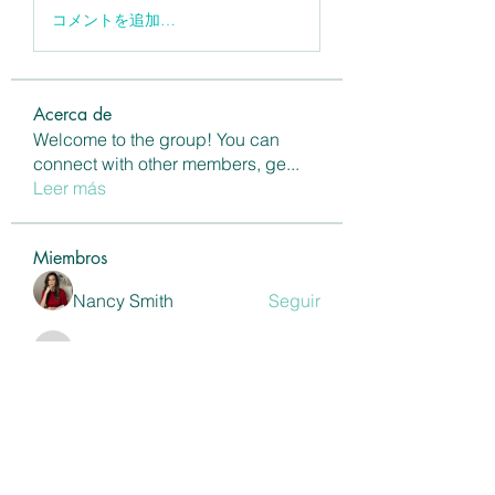
コメントを追加…
Acerca de
Welcome to the group! You can
connect with other members, ge
...
Leer más
Miembros
Nancy Smith
Seguir
annaspaairdrie11
Seguir
annaspaairdrie11
Shivani Patil
Seguir
Maria Eka Rahayu
Seguir