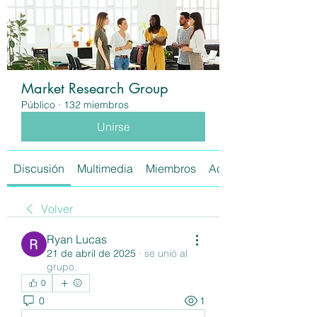
Market Research Group
Público
·
132 miembros
Unirse
Discusión
Multimedia
Miembros
Acerca de
Volver
Ryan Lucas
21 de abril de 2025
·
se unió al
grupo.
0
0
1