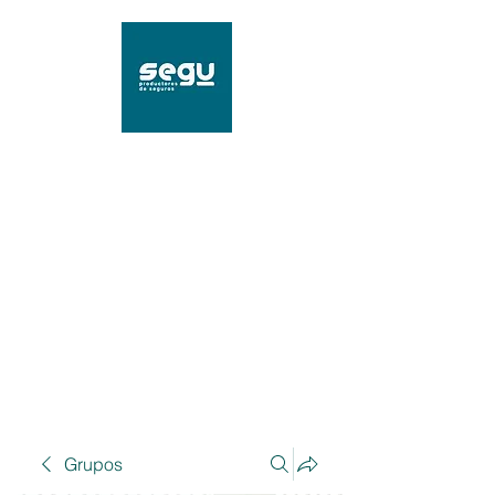
SEGU Productores de
Seguros
Mat. 96239 SSN
Grupos