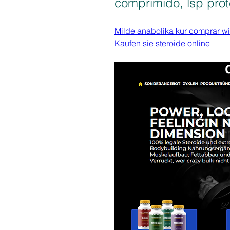
comprimido, lsp prot
Milde anabolika kur comprar win
Kaufen sie steroide online