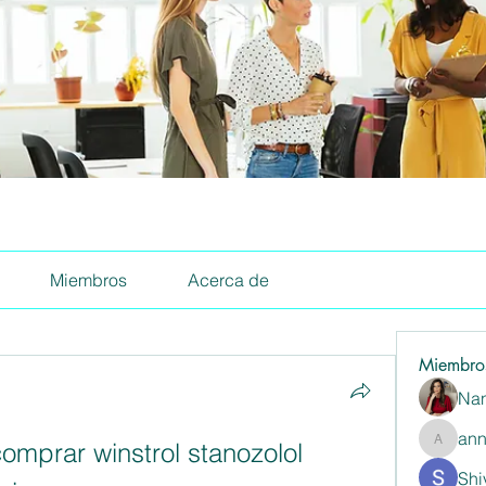
Miembros
Acerca de
Miembro
Nan
ann
omprar winstrol stanozolol 
annaspa
Shi