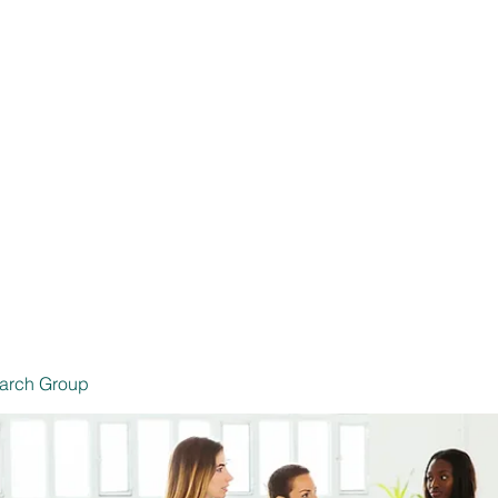
 Productores de Seguros
Inicio
Seg
6239 SSN
arch Group