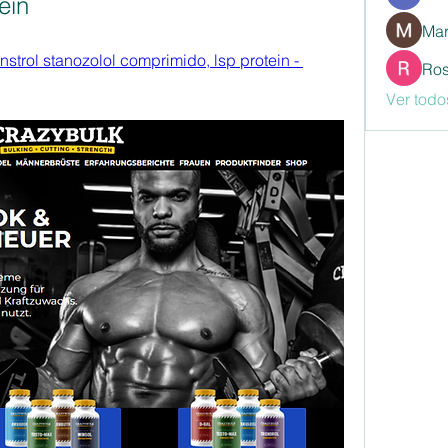
ein
Mar
strol stanozolol comprimido, lsp protein - 
Ros
Ver todo