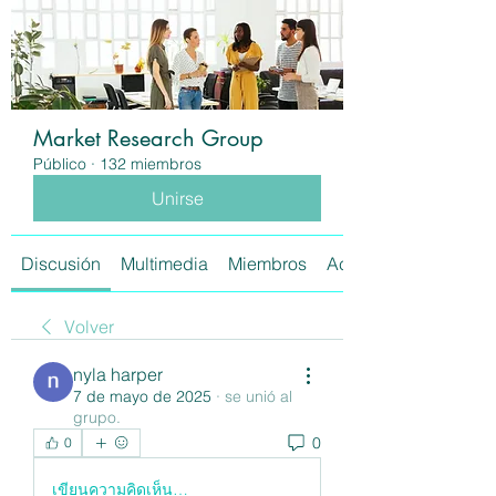
Market Research Group
Público
·
132 miembros
Unirse
Discusión
Multimedia
Miembros
Acerca de
Volver
nyla harper
7 de mayo de 2025
·
se unió al
grupo.
0
0
เขียนความคิดเห็น…