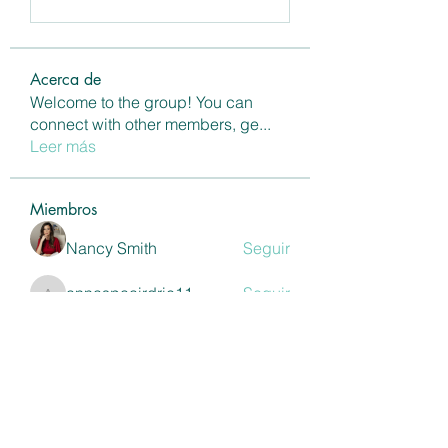
Acerca de
Welcome to the group! You can
connect with other members, ge
...
Leer más
Miembros
Nancy Smith
Seguir
annaspaairdrie11
Seguir
annaspaairdrie11
Shivani Patil
Seguir
Maria Eka Rahayu
Seguir
Ross Jackson
Seguir