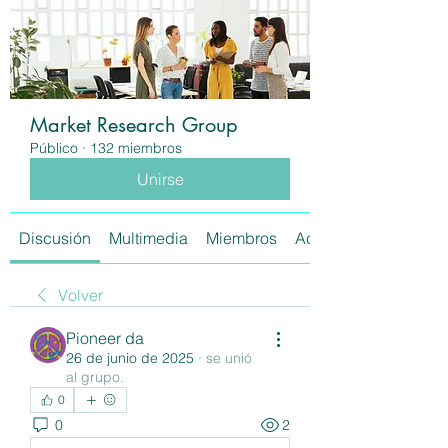
Market Research Group
Público
·
132 miembros
Unirse
Discusión
Multimedia
Miembros
Acerca de
Volver
Pioneer da
26 de junio de 2025
·
se unió
al grupo.
0
0
2